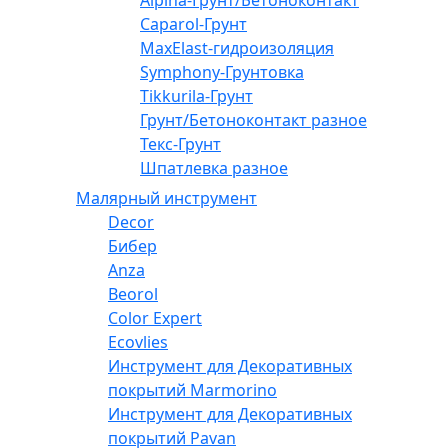
Caparol-Грунт
MaxElast-гидроизоляция
Symphony-Грунтовка
Tikkurila-Грунт
Грунт/Бетоноконтакт разное
Текс-Грунт
Шпатлевка разное
Малярный инструмент
Decor
Бибер
Anza
Beorol
Color Expert
Ecovlies
Инструмент для Декоративных
покрытий Marmorino
Инструмент для Декоративных
покрытий Pavan