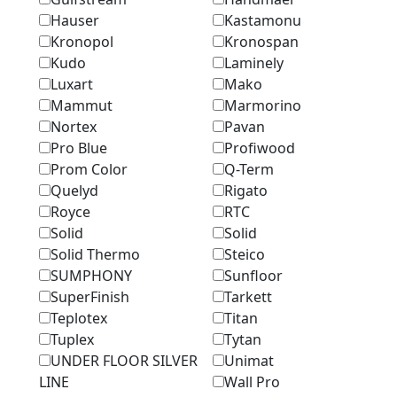
Hauser
Kastamonu
Kronopol
Kronospan
Kudo
Laminely
Luxart
Mako
Mammut
Marmоrino
Nortex
Pavan
Pro Blue
Profiwood
Prom Color
Q-Term
Quelyd
Rigato
Royce
RTC
Solid
Solid
Solid Thermo
Steico
SUMPHONY
Sunfloor
SuperFinish
Tarkett
Teplotex
Titan
Tuplex
Tytan
UNDER FLOOR SILVER
Unimat
LINE
Wall Pro