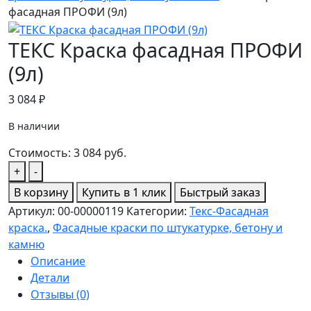
фасадная ПРОФИ (9л)
ТЕКС Краска фасадная ПРОФИ
(9л)
3 084
₽
В наличии
Стоимость:
3 084
руб.
Количество
+
-
товара
В корзину
Купить в 1 клик
Быстрый заказ
ТЕКС
Артикул:
00-00000119
Категории:
Текс-Фасадная
Краска
краска.
,
Фасадные краски по штукатурке, бетону и
фасадная
камню
ПРОФИ
Описание
(9л)
Детали
Отзывы (0)