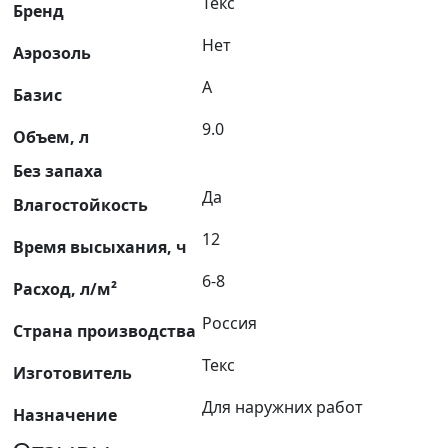
Текс
Бренд
Нет
Аэрозоль
A
Базис
9.0
Объем, л
Без запаха
Да
Влагостойкость
12
Время высыхания, ч
6-8
Расход, л/м²
Россия
Страна производства
Текс
Изготовитель
Для наружних работ
Назначение