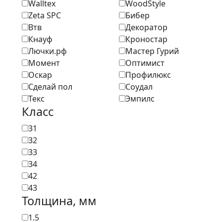
Walltex
WoodStyle
Zeta SPC
Бибер
Втв
Декоратор
Кнауф
Кроностар
Лючки.рф
Мастер Гурий
Момент
Оптимист
Оскар
Профилюкс
Сделай пол
Соудал
Текс
Эмпилс
Класс
31
32
33
34
42
43
Толщина, мм
1.5