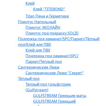
Клей
Клей "TITEBOND"
Titan Пена и Герметики
Плинтус Напольный
Плинтус ЭКОЛАЙН
Плинтус под покраску SOLID
Подложка под ламинат/SPC/Паркет/Тёплый
пол/Клей для ПВХ
Клей для ПВХ
Подложка под ламинат/SPC/
Паркет/Теплый пол
Сантехнические Люки
Сантехнические Люки "Секрет"
Тёплый пол
Теплый пол гольфстрим
(Gulfstream)
GULFSTREAM Греющие маты
GULFSTREAM Греющий