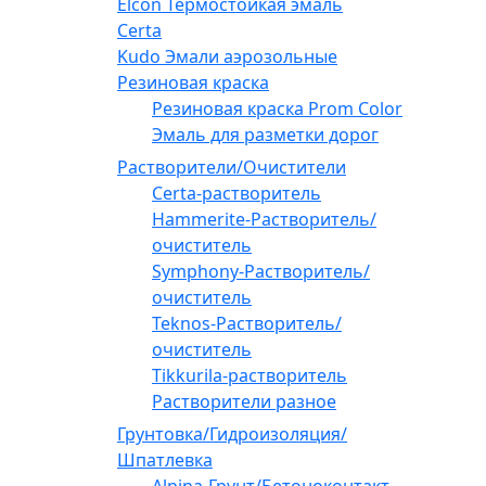
Elcon Термостойкая эмаль
Certa
Kudo Эмали аэрозольные
Резиновая краска
Резиновая краска Prom Color
Эмаль для разметки дорог
Растворители/Очистители
Certa-растворитель
Hammerite-Растворитель/
очиститель
Symphony-Растворитель/
очиститель
Teknos-Растворитель/
очиститель
Tikkurila-растворитель
Растворители разное
Грунтовка/Гидроизоляция/
Шпатлевка
Alpina-Грунт/Бетоноконтакт