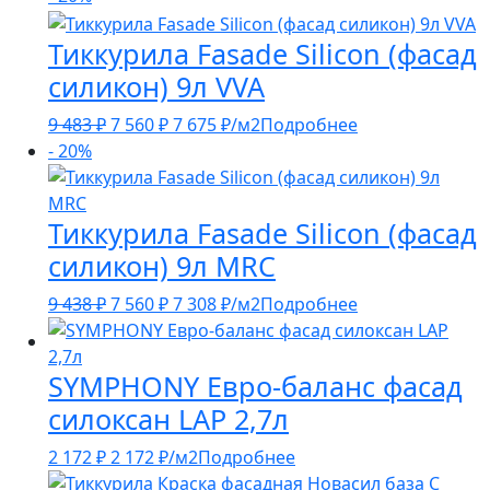
Тиккурила Fasade Silicon (фасад
силикон) 9л VVA
Первоначальная
Текущая
9 483
₽
7 560
₽
7 675
₽
/м2
Подробнее
цена
цена:
- 20%
составляла
7
9
560 ₽.
Тиккурила Fasade Silicon (фасад
483 ₽.
силикон) 9л MRC
Первоначальная
Текущая
9 438
₽
7 560
₽
7 308
₽
/м2
Подробнее
цена
цена:
составляла
7
SYMPHONY Евро-баланс фасад
9
560 ₽.
438 ₽.
силоксан LAP 2,7л
2 172
₽
2 172
₽
/м2
Подробнее