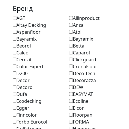
Бренд
AGT
Allinproduct
Altay Decking
Anza
Aspenfloor
Atoll
Bayramix
Bayramix
Beorol
Betta
Caleo
Caparol
Cerezit
Clickguard
Color Expert
CronaFloor
D200
Deco Tech
Decor
Decorazza
Decoro
DEW
Dufa
EASYMAT
Ecodecking
Ecoline
Egger
Elcon
Finncolor
Floorpan
Forbo Eurocol
FORMA
Gulfstream
Handmaer