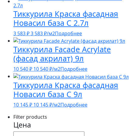
Тиккурила Краска фасадная
Новасил база C 2.7л
3 583
₽
3 583
₽
/м2
Подробнее
Тиккурила Facade Acrylate
(фасад акрилат) 9л
10 540
₽
10 540
₽
/м2
Подробнее
Тиккурила Краска фасадная
Новасил база C 9л
10 145
₽
10 145
₽
/м2
Подробнее
Filter products
Цена