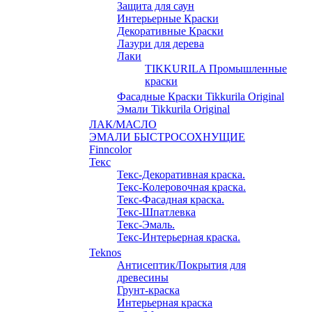
Защита для саун
Интерьерные Краски
Декоративные Краски
Лазури для дерева
Лаки
TIKKURILA Промышленные
краски
Фасадные Краски Tikkurila Original
Эмали Tikkurila Original
ЛАК/МАСЛО
ЭМАЛИ БЫСТРОСОХНУЩИЕ
Finncolor
Текс
Текс-Декоративная краска.
Текс-Колеровочная краска.
Текс-Фасадная краска.
Текс-Шпатлевка
Текс-Эмаль.
Текс-Интерьерная краска.
Teknos
Антисептик/Покрытия для
древесины
Грунт-краска
Интерьерная краска