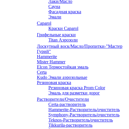
Лаки/Масло
Сауна
Фасадная краска
Эмали
Caparol
Краски Caparol
Грифельные краски
Titan Аэрозоли
Лоскутный воск/Масло/Пропитки-"Мастер
Гурий"
Hammerite
Mister Hammer
Elcon Термостойкая эмаль
Certa
Kudo Эмали аэрозольные
Резиновая краска
Резиновая краска Prom Color
Эмаль для разметки дорог
Растворители/Очистители
Certa-растворитель
Hammerite-Растворитель/очиститель
Symphony-Растворитель/очиститель
Teknos-Растворитель/очиститель
Tikkurila-растворитель