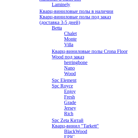
Laminely
Кварц-виниловые полы в наличии
Кварц-виниловые полы под заказ
(доставка 3-5 дней)
Betta
Chalet
Monte
Villa
Кварц-виниловые полы Crona Floor
Wood под заказ
herringbone
Nano
Wood
Spc Element
Spc Royce
Enjoy
Fresh
Grade
Jersey
Rich
Spc Zeta Китай
Кварц-винил "Tarkett"
BlackWood
EPIC