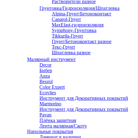
Растворители разное
Грунтовка/Гидроизоляция/Шпатлевка
Alpina-Грунт/Бетоноконтакт
Caparol-Грунт
MaxElast-гидроизоляция
Symphony-Грунтовка
Tikkurila-Грунт
Грунт/Бетоноконтакт разное
Текс-Грунт
Шпатлевка разное
Малярный инструмент
Decor
Бибер
Anza
Beorol
Color Expert
Ecovlies
Инструмент для Декоративных покрытий
Marmorino
Инструмент для Декоративных покрытий
Pavan
Плёнка защитная
Лента малярная/Скотч
Напольные покрытия
Ламинат в наличии