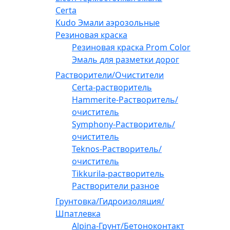
Certa
Kudo Эмали аэрозольные
Резиновая краска
Резиновая краска Prom Color
Эмаль для разметки дорог
Растворители/Очистители
Certa-растворитель
Hammerite-Растворитель/
очиститель
Symphony-Растворитель/
очиститель
Teknos-Растворитель/
очиститель
Tikkurila-растворитель
Растворители разное
Грунтовка/Гидроизоляция/
Шпатлевка
Alpina-Грунт/Бетоноконтакт