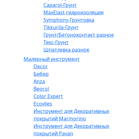
Caparol-Грунт
MaxElast-гидроизоляция
Symphony-Грунтовка
Tikkurila-Грунт
Грунт/Бетоноконтакт разное
Текс-Грунт
Шпатлевка разное
Малярный инструмент
Decor
Бибер
Anza
Beorol
Color Expert
Ecovlies
Инструмент для Декоративных
покрытий Marmorino
Инструмент для Декоративных
покрытий Pavan