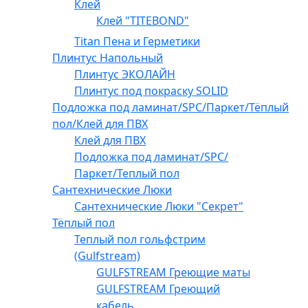
Клей
Клей "TITEBOND"
Titan Пена и Герметики
Плинтус Напольный
Плинтус ЭКОЛАЙН
Плинтус под покраску SOLID
Подложка под ламинат/SPC/Паркет/Тёплый
пол/Клей для ПВХ
Клей для ПВХ
Подложка под ламинат/SPC/
Паркет/Теплый пол
Сантехнические Люки
Сантехнические Люки "Секрет"
Тёплый пол
Теплый пол гольфстрим
(Gulfstream)
GULFSTREAM Греющие маты
GULFSTREAM Греющий
кабель