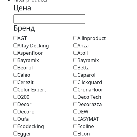
Цена
Бренд
AGT
Allinproduct
Altay Decking
Anza
Aspenfloor
Atoll
Bayramix
Bayramix
Beorol
Betta
Caleo
Caparol
Cerezit
Clickguard
Color Expert
CronaFloor
D200
Deco Tech
Decor
Decorazza
Decoro
DEW
Dufa
EASYMAT
Ecodecking
Ecoline
Egger
Elcon