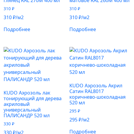
глянец RAL 270М 400 мл
матовое RAL 260М 400 мл
310
₽
310
₽
310
₽
/м2
310
₽
/м2
Подробнее
Подробнее
KUDO Аэрозоль Акрил
Сатин RAL8017
KUDO Аэрозоль лак
коричнево-шоколадная
тонирующий для дерева
520 мл
акриловый
универсальный
295
₽
ПАЛИСАНДР 520 мл
295
₽
/м2
330
₽
Подробнее
330
₽
/м2