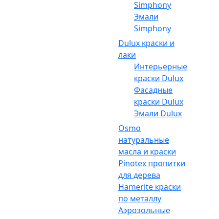
Simphony
Эмали
Simphony
Dulux краски и
лаки
Интерьерные
краски Dulux
Фасадные
краски Dulux
Эмали Dulux
Osmo
натуральные
масла и краски
Pinotex пропитки
для дерева
Hamerite краски
по металлу
Аэрозольные