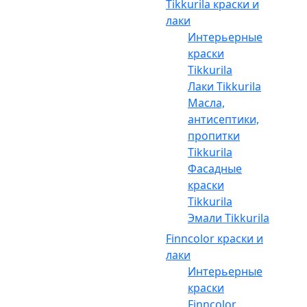
Tikkurila краски и
лаки
Интерьерные
краски
Tikkurila
Лаки Tikkurila
Масла,
антисептики,
пропитки
Tikkurila
Фасадные
краски
Tikkurila
Эмали Tikkurila
Finncolor краски и
лаки
Интерьерные
краски
Finncolor