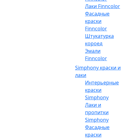
Лаки Finncolor
Фасадные
краски
Finncolor
Штукатурка
короед
Эмали
Finncolor
Simphony краски и
лаки
Интерьерные
краски
Simphony
Лаки и
пропитки
Simphony
Фасадные
краски