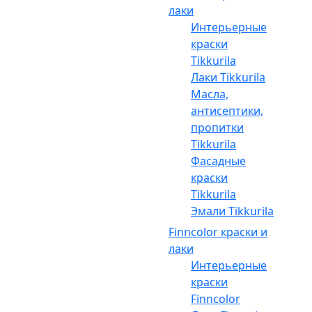
лаки
Интерьерные
краски
Tikkurila
Лаки Tikkurila
Масла,
антисептики,
пропитки
Tikkurila
Фасадные
краски
Tikkurila
Эмали Tikkurila
Finncolor краски и
лаки
Интерьерные
краски
Finncolor