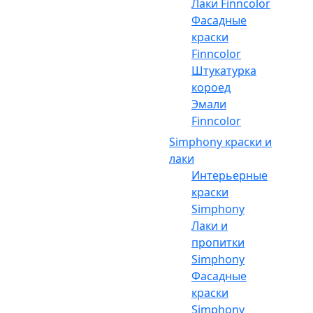
Лаки Finncolor
Фасадные
краски
Finncolor
Штукатурка
короед
Эмали
Finncolor
Simphony краски и
лаки
Интерьерные
краски
Simphony
Лаки и
пропитки
Simphony
Фасадные
краски
Simphony