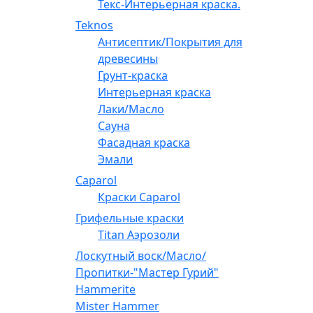
Текс-Интерьерная краска.
Teknos
Антисептик/Покрытия для
древесины
Грунт-краска
Интерьерная краска
Лаки/Масло
Сауна
Фасадная краска
Эмали
Caparol
Краски Caparol
Грифельные краски
Titan Аэрозоли
Лоскутный воск/Масло/
Пропитки-"Мастер Гурий"
Hammerite
Mister Hammer