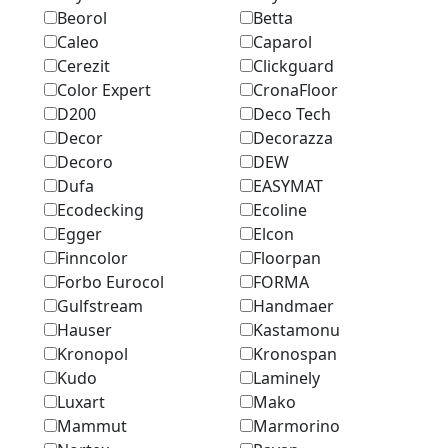
Beorol
Betta
Caleo
Caparol
Cerezit
Clickguard
Color Expert
CronaFloor
D200
Deco Tech
Decor
Decorazza
Decoro
DEW
Dufa
EASYMAT
Ecodecking
Ecoline
Egger
Elcon
Finncolor
Floorpan
Forbo Eurocol
FORMA
Gulfstream
Handmaer
Hauser
Kastamonu
Kronopol
Kronospan
Kudo
Laminely
Luxart
Mako
Mammut
Marmоrino