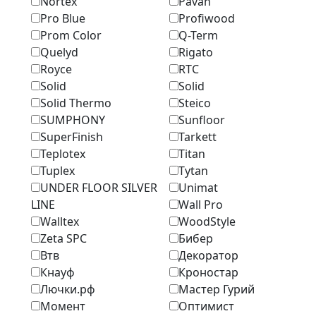
Nortex
Pavan
Pro Blue
Profiwood
Prom Color
Q-Term
Quelyd
Rigato
Royce
RTC
Solid
Solid
Solid Thermo
Steico
SUMPHONY
Sunfloor
SuperFinish
Tarkett
Teplotex
Titan
Tuplex
Tytan
UNDER FLOOR SILVER
Unimat
LINE
Wall Pro
Walltex
WoodStyle
Zeta SPC
Бибер
Втв
Декоратор
Кнауф
Кроностар
Лючки.рф
Мастер Гурий
Момент
Оптимист