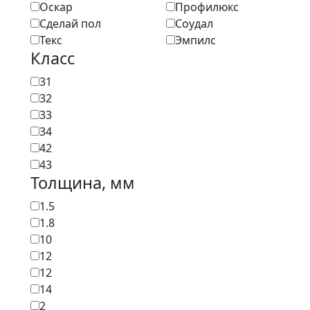
Оскар
Профилюкс
Сделай пол
Соудал
Текс
Эмпилс
Класс
31
32
33
34
42
43
Толщина, мм
1.5
1.8
10
12
12
14
2