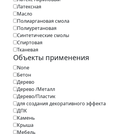
Латексная
Масло
Полиаргановая смола
Полиуретановая
Синтетические смолы
Спиртовая
Тканевая
Объекты применения
None
Бетон
Дерево
Дерево /Металл
Дерево/Пластик
для создания декоративного эффекта
ДПК
Камень
Крыша
Мебель