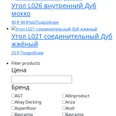
Угол L026 внутренний Дуб
мокко
40
₽
40
₽
/м2
Подробнее
Угол L021 соединительный Дуб
жжёный
25
₽
Подробнее
Filter products
Цена
Бренд
AGT
Allinproduct
Altay Decking
Anza
Aspenfloor
Atoll
Bayramix
Bayramix