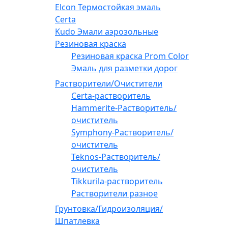
Elcon Термостойкая эмаль
Certa
Kudo Эмали аэрозольные
Резиновая краска
Резиновая краска Prom Color
Эмаль для разметки дорог
Растворители/Очистители
Certa-растворитель
Hammerite-Растворитель/
очиститель
Symphony-Растворитель/
очиститель
Teknos-Растворитель/
очиститель
Tikkurila-растворитель
Растворители разное
Грунтовка/Гидроизоляция/
Шпатлевка