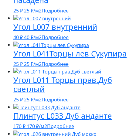
пасадена
25
₽
25
₽
/м2
Подробнее
Угол L007 внутренний
40
₽
40
₽
/м2
Подробнее
Угол L041Торцы лев Сукупира
25
₽
25
₽
/м2
Подробнее
Угол L011 Торцы прав.Дуб
светлый
25
₽
25
₽
/м2
Подробнее
Плинтус L033 Дуб анданте
170
₽
170
₽
/м2
Подробнее