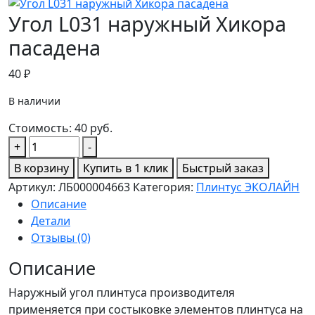
Угол L031 наружный Хикора
пасадена
40
₽
В наличии
Стоимость:
40
руб.
Количество
+
-
товара
В корзину
Купить в 1 клик
Быстрый заказ
Угол
Артикул:
ЛБ000004663
Категория:
Плинтус ЭКОЛАЙН
L031
Описание
наружный
Детали
Хикора
Отзывы (0)
пасадена
Описание
Наружный угол плинтуса производителя
применяется при состыковке элементов плинтуса на