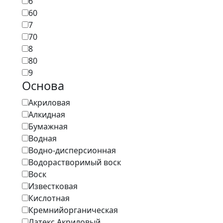
6
60
7
70
8
80
9
Основа
Акриловая
Алкидная
Бумажная
Водная
Водно-дисперсионная
Водорастворимый воск
Воск
Известковая
Кислотная
Кремнийорганическая
Латекс Акриловый