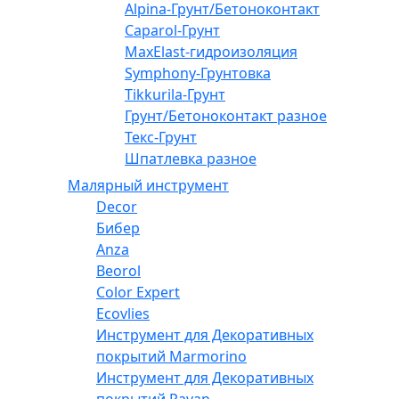
Alpina-Грунт/Бетоноконтакт
Caparol-Грунт
MaxElast-гидроизоляция
Symphony-Грунтовка
Tikkurila-Грунт
Грунт/Бетоноконтакт разное
Текс-Грунт
Шпатлевка разное
Малярный инструмент
Decor
Бибер
Anza
Beorol
Color Expert
Ecovlies
Инструмент для Декоративных
покрытий Marmorino
Инструмент для Декоративных