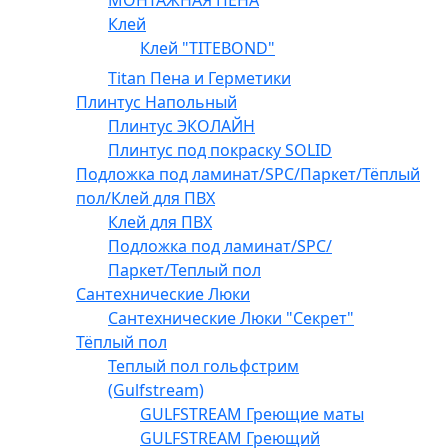
МОНТАЖНАЯ ПЕНА
Клей
Клей "TITEBOND"
Titan Пена и Герметики
Плинтус Напольный
Плинтус ЭКОЛАЙН
Плинтус под покраску SOLID
Подложка под ламинат/SPC/Паркет/Тёплый
пол/Клей для ПВХ
Клей для ПВХ
Подложка под ламинат/SPC/
Паркет/Теплый пол
Сантехнические Люки
Сантехнические Люки "Секрет"
Тёплый пол
Теплый пол гольфстрим
(Gulfstream)
GULFSTREAM Греющие маты
GULFSTREAM Греющий