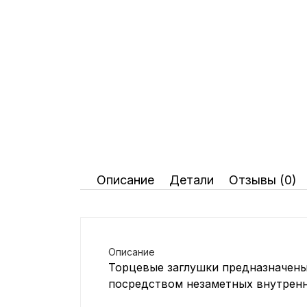
Паркет/Тёплый пол/Клей для
ПВХ
Сантехнические Люки
Тёплый пол
Описание
Детали
Отзывы (0)
Описание
Торцевые заглушки предназначены
посредством незаметных внутренн