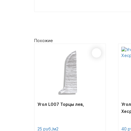
Похожие
Угол L007 Торцы лев,
Угол
Хес
25
/м2
40