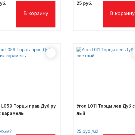
25
 L059 Торцы прав.Дуб ру
Угол L011 Торцы лев Дуб 
к карамель
лый
/м2
25
/м2