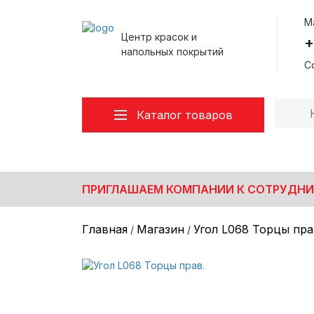
М
Центр красок и
+
напольных покрытий
Со
Каталог товаров
Все товары
Декоративные покрытия
Лакокрасочные материалы
ПРИГЛАШАЕМ КОМПАНИИ К СОТРУДНИ
Малярный инструмент
Напольные покрытия
Главная
Магазин
Угол L068 Торцы пра
/
/
Обои/Стеклохолст/Клей
Пена монтажная/Герметики/Клея
Плинтус Напольный
Подложка под ламинат/SPC/