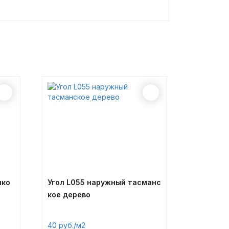
ико
Угол L055 наружный тасманс
кое дерево
40
/м2