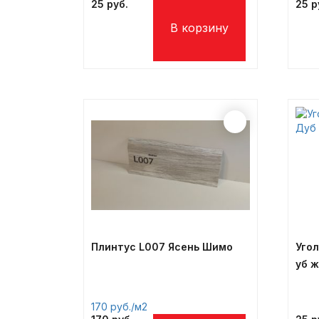
25
25
Плинтус L007 Ясень Шимо
Уго
уб 
170
/м2