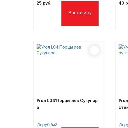
25
40
Угол L041Торцы лев Сукупир
Угол
а
сти
25
/м2
25