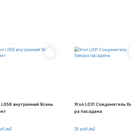
 L058 внутренний Ясень
Угол L031 Соеденитель Х
рет
ра пасадена
/м2
25
/м2