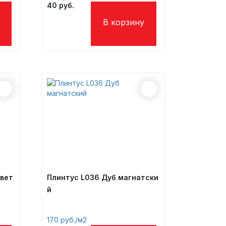
40
свет
Плинтус L036 Дуб магнатски
й
170
/м2