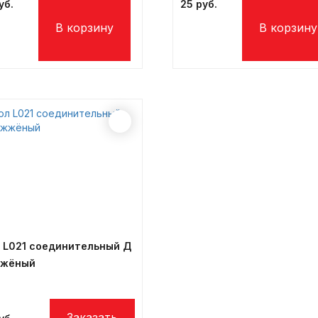
25
л L021 соединительный Д
жжёный