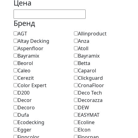
Цена
Бренд
AGT
Allinproduct
Altay Decking
Anza
Aspenfloor
Atoll
Bayramix
Bayramix
Beorol
Betta
Caleo
Caparol
Cerezit
Clickguard
Color Expert
CronaFloor
D200
Deco Tech
Decor
Decorazza
Decoro
DEW
Dufa
EASYMAT
Ecodecking
Ecoline
Egger
Elcon
Finncolor
Floorpan