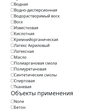
Водная
Водно-дисперсионная
Водорастворимый воск
Воск
Известковая
Кислотная
Кремнийорганическая
Латекс Акриловый
Латексная
Масло
Полиаргановая смола
Полиуретановая
Синтетические смолы
Спиртовая
Тканевая
Объекты применения
None
Бетон