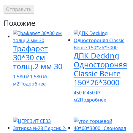
Похожие
Трафарет
ДПК Decking
30*30 см
Одностороняя
толщ.2 мм 30
Classic Венге
1 580
₽
1 580
₽
/
150*26*3000
м2
Подробнее
450
₽
450
₽
/
м2
Подробнее