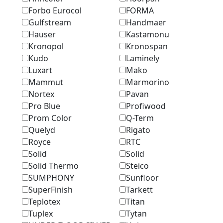
Forbo Eurocol
FORMA
Gulfstream
Handmaer
Hauser
Kastamonu
Kronopol
Kronospan
Kudo
Laminely
Luxart
Mako
Mammut
Marmоrino
Nortex
Pavan
Pro Blue
Profiwood
Prom Color
Q-Term
Quelyd
Rigato
Royce
RTC
Solid
Solid
Solid Thermo
Steico
SUMPHONY
Sunfloor
SuperFinish
Tarkett
Teplotex
Titan
Tuplex
Tytan