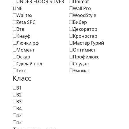
UNDER FLOOR SILVER
Unimat
LINE
Wall Pro
Walltex
WoodStyle
Zeta SPC
Бибер
Втв
Декоратор
Кнауф
Кроностар
Лючки.рф
Мастер Гурий
Момент
Оптимист
Оскар
Профилюкс
Сделай пол
Соудал
Текс
Эмпилс
Класс
31
32
33
34
42
43