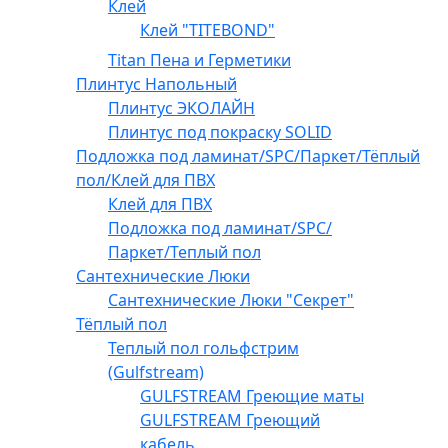
Клей
Клей "TITEBOND"
Titan Пена и Герметики
Плинтус Напольный
Плинтус ЭКОЛАЙН
Плинтус под покраску SOLID
Подложка под ламинат/SPC/Паркет/Тёплый
пол/Клей для ПВХ
Клей для ПВХ
Подложка под ламинат/SPC/
Паркет/Теплый пол
Сантехнические Люки
Сантехнические Люки "Секрет"
Тёплый пол
Теплый пол гольфстрим
(Gulfstream)
GULFSTREAM Греющие маты
GULFSTREAM Греющий
кабель