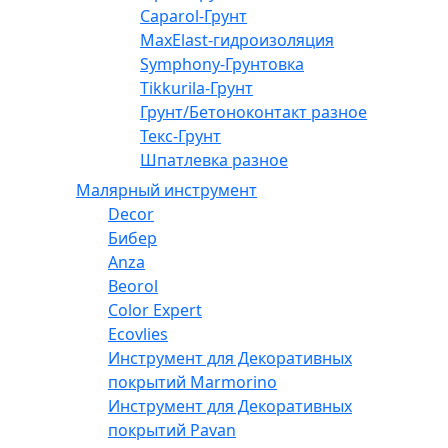
Caparol-Грунт
MaxElast-гидроизоляция
Symphony-Грунтовка
Tikkurila-Грунт
Грунт/Бетоноконтакт разное
Текс-Грунт
Шпатлевка разное
Малярный инструмент
Decor
Бибер
Anza
Beorol
Color Expert
Ecovlies
Инструмент для Декоративных
покрытий Marmorino
Инструмент для Декоративных
покрытий Pavan