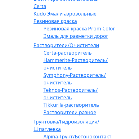
Certa
Kudo Эмали аэрозольные
Резиновая краска
Резиновая краска Prom Color
Эмаль для разметки дорог
Растворители/Очистители
Certa-растворитель
Hammerite-Растворитель/
очиститель
Symphony-Растворитель/
очиститель
Teknos-Растворитель/
очиститель
Tikkurila-растворитель
Растворители разное
Грунтовка/Гидроизоляция/
Шпатлевка
Alpina-Грунт/Бетоноконтакт