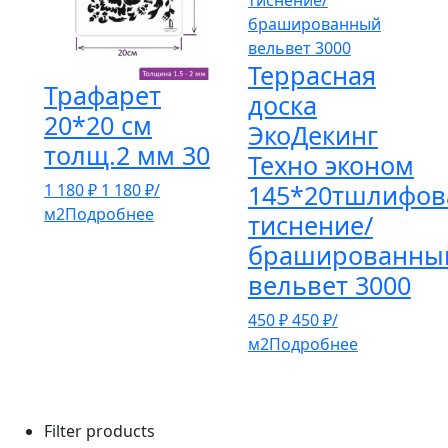
Террасная
Трафарет
доска
20*20 см
ЭкоДекинг
толщ.2 мм 30
Техно эконом
145*20тшлифов
1 180
₽
1 180
₽
/
м2
Подробнее
тиснение/
брашированны
вельвет 3000
450
₽
450
₽
/
м2
Подробнее
Filter products