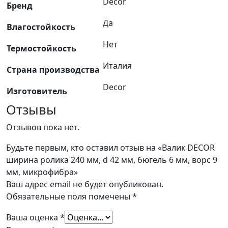
Decor
Бренд
мм,
бюгель
Да
Влагостойкость
6
мм,
Нет
Термостойкость
ворс
Италия
9
Страна производства
мм,
Decor
Изготовитель
микрофибра
Отзывы
Отзывов пока нет.
Будьте первым, кто оставил отзыв на «Валик DECOR
ширина ролика 240 мм, d 42 мм, бюгель 6 мм, ворс 9
мм, микрофибра»
Ваш адрес email не будет опубликован.
Обязательные поля помечены
*
Ваша оценка
*