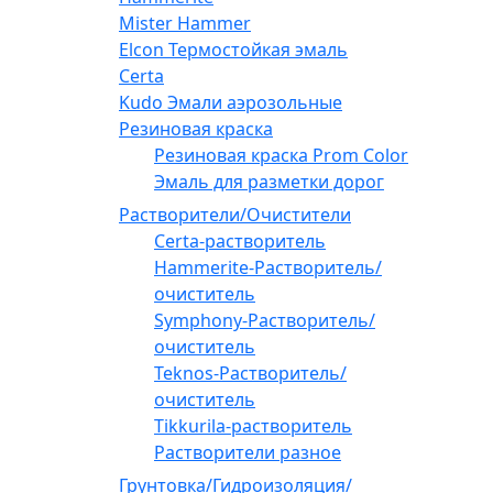
Mister Hammer
Elcon Термостойкая эмаль
Certa
Kudo Эмали аэрозольные
Резиновая краска
Резиновая краска Prom Color
Эмаль для разметки дорог
Растворители/Очистители
Certa-растворитель
Hammerite-Растворитель/
очиститель
Symphony-Растворитель/
очиститель
Teknos-Растворитель/
очиститель
Tikkurila-растворитель
Растворители разное
Грунтовка/Гидроизоляция/