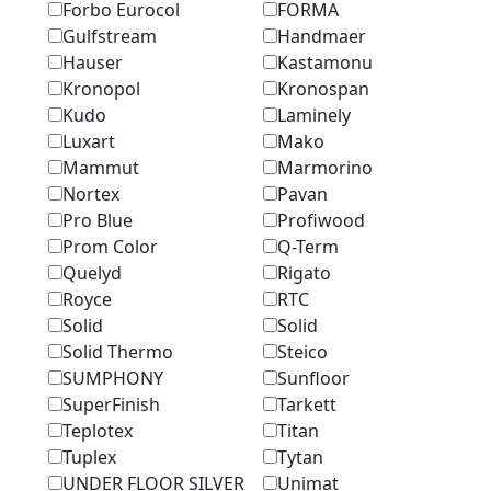
Forbo Eurocol
FORMA
Gulfstream
Handmaer
Hauser
Kastamonu
Kronopol
Kronospan
Kudo
Laminely
Luxart
Mako
Mammut
Marmоrino
Nortex
Pavan
Pro Blue
Profiwood
Prom Color
Q-Term
Quelyd
Rigato
Royce
RTC
Solid
Solid
Solid Thermo
Steico
SUMPHONY
Sunfloor
SuperFinish
Tarkett
Teplotex
Titan
Tuplex
Tytan
UNDER FLOOR SILVER
Unimat