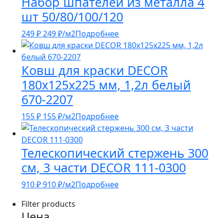
Набор шпателей из металла 4
шт 50/80/100/120
249
₽
249
₽
/м2
Подробнее
Ковш для краски DECOR
180х125х225 мм, 1,2л белый
670-2207
155
₽
155
₽
/м2
Подробнее
Телескопический стержень 300
см, 3 части DECOR 111-0300
910
₽
910
₽
/м2
Подробнее
Filter products
Цена