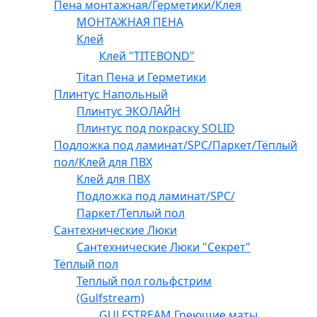
Пена монтажная/Герметики/Клея
МОНТАЖНАЯ ПЕНА
Клей
Клей "TITEBOND"
Titan Пена и Герметики
Плинтус Напольный
Плинтус ЭКОЛАЙН
Плинтус под покраску SOLID
Подложка под ламинат/SPC/Паркет/Тёплый
пол/Клей для ПВХ
Клей для ПВХ
Подложка под ламинат/SPC/
Паркет/Теплый пол
Сантехнические Люки
Сантехнические Люки "Секрет"
Тёплый пол
Теплый пол гольфстрим
(Gulfstream)
GULFSTREAM Греющие маты