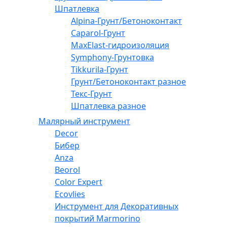
Шпатлевка
Alpina-Грунт/Бетоноконтакт
Caparol-Грунт
MaxElast-гидроизоляция
Symphony-Грунтовка
Tikkurila-Грунт
Грунт/Бетоноконтакт разное
Текс-Грунт
Шпатлевка разное
Малярный инструмент
Decor
Бибер
Anza
Beorol
Color Expert
Ecovlies
Инструмент для Декоративных
покрытий Marmorino