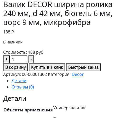
Валик DECOR ширина ролика
240 мм, d 42 мм, бюгель 6 мм,
ворс 9 мм, микрофибра
188
₽
В наличии
Стоимость:
188
руб.
Количество
+
-
товара
В корзину
Купить в 1 клик
Быстрый заказ
Валик
Артикул:
00-00001302
Категория:
Decor
DECOR
Детали
ширина
Отзывы (0)
ролика
240
Детали
мм,
Универсальная
d
Объекты применения
42