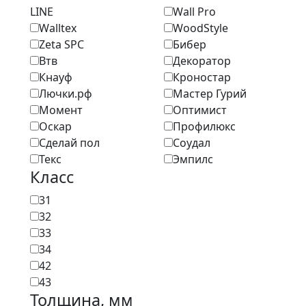
LINE
Wall Pro
Walltex
WoodStyle
Zeta SPC
Бибер
Втв
Декоратор
Кнауф
Кроностар
Лючки.рф
Мастер Гурий
Момент
Оптимист
Оскар
Профилюкс
Сделай пол
Соудал
Текс
Эмпилс
Класс
31
32
33
34
42
43
Толщина, мм