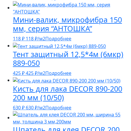
Мини-валик, микрофибра 150
мм, серия “АНТОШКА”
118
₽
118
₽
/м2
Подробнее
Тент защитный 12,5*4м (6мкр)
889-050
425
₽
425
₽
/м2
Подробнее
Кисть для лака DЕCOR 890-200
200 мм (10/50)
630
₽
630
₽
/м2
Подробнее
Шпатель для клея DECOR 200