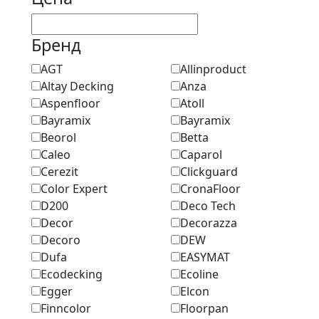
Бренд
AGT
Allinproduct
Altay Decking
Anza
Aspenfloor
Atoll
Bayramix
Bayramix
Beorol
Betta
Caleo
Caparol
Cerezit
Clickguard
Color Expert
CronaFloor
D200
Deco Tech
Decor
Decorazza
Decoro
DEW
Dufa
EASYMAT
Ecodecking
Ecoline
Egger
Elcon
Finncolor
Floorpan