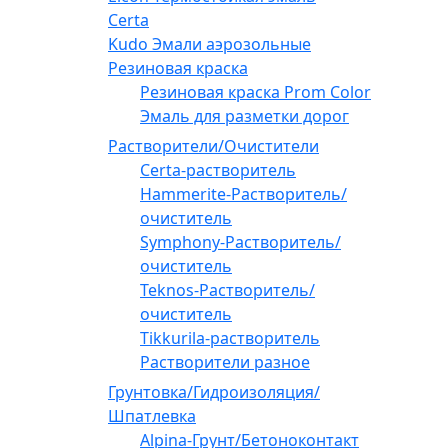
Certa
Kudo Эмали аэрозольные
Резиновая краска
Резиновая краска Prom Color
Эмаль для разметки дорог
Растворители/Очистители
Certa-растворитель
Hammerite-Растворитель/
очиститель
Symphony-Растворитель/
очиститель
Teknos-Растворитель/
очиститель
Tikkurila-растворитель
Растворители разное
Грунтовка/Гидроизоляция/
Шпатлевка
Alpina-Грунт/Бетоноконтакт