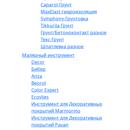
Caparol-Грунт
MaxElast-гидроизоляция
Symphony-Грунтовка
Tikkurila-Грунт
Грунт/Бетоноконтакт разное
Текс-Грунт
Шпатлевка разное
Малярный инструмент
Decor
Бибер
Anza
Beorol
Color Expert
Ecovlies
Инструмент для Декоративных
покрытий Marmorino
Инструмент для Декоративных
покрытий Pavan