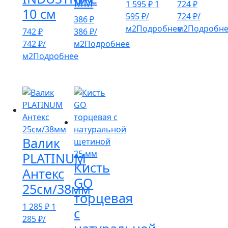
мм
1 595
₽
1
724
₽
10 см
595
₽
/
724
₽
/
386
₽
м2
Подробнее
м2
Подробн
742
₽
386
₽
/
742
₽
/
м2
Подробнее
м2
Подробнее
Валик
PLATINUM
Кисть
Антекс
GO
25см/38мм
торцевая
1 285
₽
1
с
285
₽
/