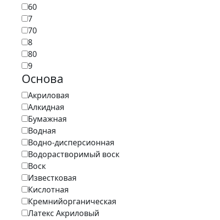
60
7
70
8
80
9
Основа
Акриловая
Алкидная
Бумажная
Водная
Водно-дисперсионная
Водорастворимый воск
Воск
Известковая
Кислотная
Кремнийорганическая
Латекс Акриловый