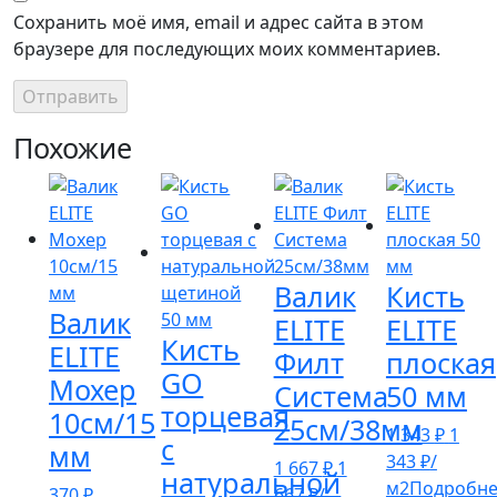
Сохранить моё имя, email и адрес сайта в этом
браузере для последующих моих комментариев.
Похожие
Валик
Кисть
Валик
ELITE
ELITE
Кисть
ELITE
Филт
плоская
GO
Мохер
Система
50 мм
торцевая
10см/15
25см/38мм
1 343
₽
1
с
мм
343
₽
/
1 667
₽
1
натуральной
м2
Подробн
370
₽
667
₽
/