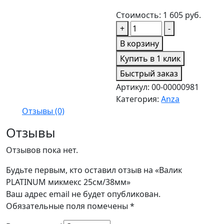
Стоимость:
1 605
руб.
Количество
+
-
товара
В корзину
Валик
Купить в 1 клик
PLATINUM
Быстрый заказ
микмекс
25см/38мм
Артикул:
00-00000981
Категория:
Anza
Отзывы (0)
Отзывы
Отзывов пока нет.
Будьте первым, кто оставил отзыв на «Валик
PLATINUM микмекс 25см/38мм»
Ваш адрес email не будет опубликован.
Обязательные поля помечены
*