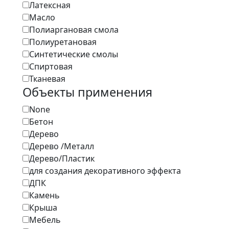
Латексная
Масло
Полиаргановая смола
Полиуретановая
Синтетические смолы
Спиртовая
Тканевая
Объекты применения
None
Бетон
Дерево
Дерево /Металл
Дерево/Пластик
для создания декоративного эффекта
ДПК
Камень
Крыша
Мебель