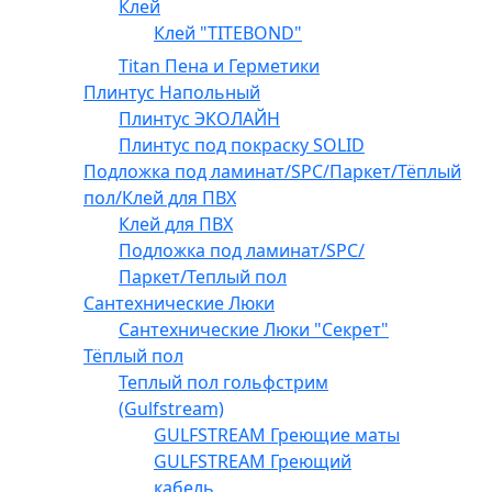
Клей
Клей "TITEBOND"
Titan Пена и Герметики
Плинтус Напольный
Плинтус ЭКОЛАЙН
Плинтус под покраску SOLID
Подложка под ламинат/SPC/Паркет/Тёплый
пол/Клей для ПВХ
Клей для ПВХ
Подложка под ламинат/SPC/
Паркет/Теплый пол
Сантехнические Люки
Сантехнические Люки "Секрет"
Тёплый пол
Теплый пол гольфстрим
(Gulfstream)
GULFSTREAM Греющие маты
GULFSTREAM Греющий
кабель