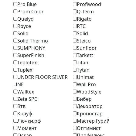
Pro Blue
Profiwood
Prom Color
Q-Term
Quelyd
Rigato
Royce
RTC
Solid
Solid
Solid Thermo
Steico
SUMPHONY
Sunfloor
SuperFinish
Tarkett
Teplotex
Titan
Tuplex
Tytan
UNDER FLOOR SILVER
Unimat
LINE
Wall Pro
Walltex
WoodStyle
Zeta SPC
Бибер
Втв
Декоратор
Кнауф
Кроностар
Лючки.рф
Мастер Гурий
Момент
Оптимист
Оскар
Профилюкс