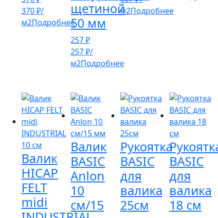
щетиной
370
₽
/
м2
Подробнее
50 мм
м2
Подробнее
257
₽
257
₽
/
м2
Подробнее
Валик
Рукоятка
Рукоятк
Валик
BASIC
BASIC
BASIC
HICAP
Anlon
для
для
FELT
10
валика
валика
midi
см/15
25см
18 см
INDUSTRIAL