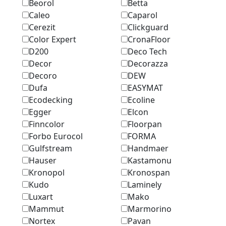
Beorol
Betta
Caleo
Caparol
Cerezit
Clickguard
Color Expert
CronaFloor
D200
Deco Tech
Decor
Decorazza
Decoro
DEW
Dufa
EASYMAT
Ecodecking
Ecoline
Egger
Elcon
Finncolor
Floorpan
Forbo Eurocol
FORMA
Gulfstream
Handmaer
Hauser
Kastamonu
Kronopol
Kronospan
Kudo
Laminely
Luxart
Mako
Mammut
Marmоrino
Nortex
Pavan