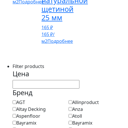
натуральной
м2
Подробнее
щетиной
25 мм
165
₽
165
₽
/
м2
Подробнее
Filter products
Цена
Бренд
AGT
Allinproduct
Altay Decking
Anza
Aspenfloor
Atoll
Bayramix
Bayramix