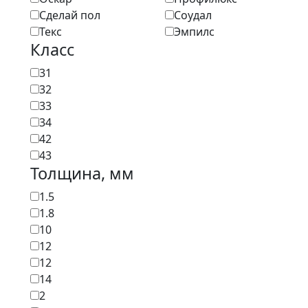
Сделай пол
Соудал
Текс
Эмпилс
Класс
31
32
33
34
42
43
Толщина, мм
1.5
1.8
10
12
12
14
2