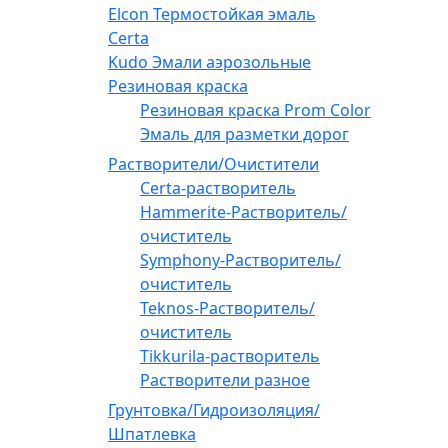
Elcon Термостойкая эмаль
Certa
Kudo Эмали аэрозольные
Резиновая краска
Резиновая краска Prom Color
Эмаль для разметки дорог
Растворители/Очистители
Certa-растворитель
Hammerite-Растворитель/
очиститель
Symphony-Растворитель/
очиститель
Teknos-Растворитель/
очиститель
Tikkurila-растворитель
Растворители разное
Грунтовка/Гидроизоляция/
Шпатлевка