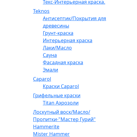
Текс-Интерьерная краска.
Teknos
Антисептик/Покрытия для
древесины
Грунт-краска
Интерьерная краска
Лаки/Масло
Сауна
Фасадная краска
Эмали
Caparol
Краски Caparol
Грифельные краски
Titan Аэрозоли
Лоскутный воск/Масло/
Пропитки-"Мастер Гурий"
Hammerite
Mister Hammer