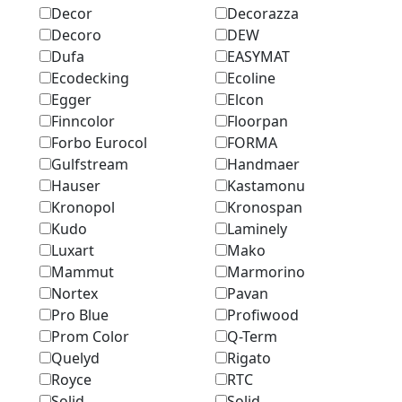
Decor
Decorazza
Decoro
DEW
Dufa
EASYMAT
Ecodecking
Ecoline
Egger
Elcon
Finncolor
Floorpan
Forbo Eurocol
FORMA
Gulfstream
Handmaer
Hauser
Kastamonu
Kronopol
Kronospan
Kudo
Laminely
Luxart
Mako
Mammut
Marmоrino
Nortex
Pavan
Pro Blue
Profiwood
Prom Color
Q-Term
Quelyd
Rigato
Royce
RTC
Solid
Solid