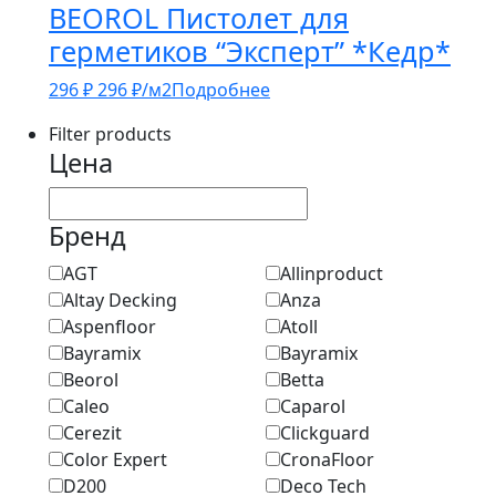
BEOROL Пистолет для
герметиков “Эксперт” *Кедр*
296
₽
296
₽
/м2
Подробнее
Filter products
Цена
Бренд
AGT
Allinproduct
Altay Decking
Anza
Aspenfloor
Atoll
Bayramix
Bayramix
Beorol
Betta
Caleo
Caparol
Cerezit
Clickguard
Color Expert
CronaFloor
D200
Deco Tech