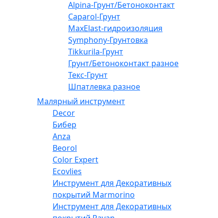
Alpina-Грунт/Бетоноконтакт
Caparol-Грунт
MaxElast-гидроизоляция
Symphony-Грунтовка
Tikkurila-Грунт
Грунт/Бетоноконтакт разное
Текс-Грунт
Шпатлевка разное
Малярный инструмент
Decor
Бибер
Anza
Beorol
Color Expert
Ecovlies
Инструмент для Декоративных
покрытий Marmorino
Инструмент для Декоративных