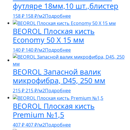
футляре 18мм,10 шт.,блистер
158
₽
158
₽
/м2
Подробнее
BEOROL Плоская кисть
Economy 50 Х 15 мм
140
₽
140
₽
/м2
Подробнее
BEOROL Запасной валик
микрофибра, D45, 250 мм
215
₽
215
₽
/м2
Подробнее
BEOROL Плоская кисть
Premium №1,5
407
₽
407
₽
/м2
Подробнее