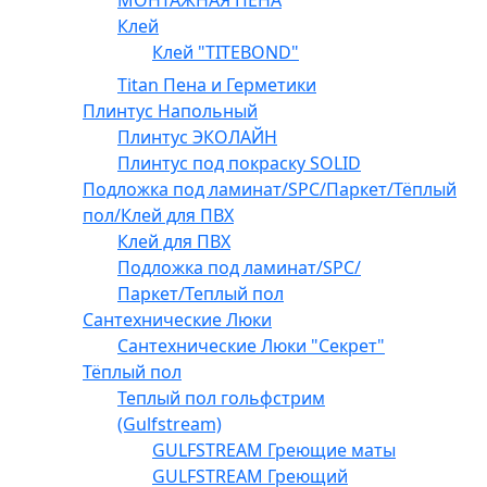
МОНТАЖНАЯ ПЕНА
Клей
Клей "TITEBOND"
Titan Пена и Герметики
Плинтус Напольный
Плинтус ЭКОЛАЙН
Плинтус под покраску SOLID
Подложка под ламинат/SPC/Паркет/Тёплый
пол/Клей для ПВХ
Клей для ПВХ
Подложка под ламинат/SPC/
Паркет/Теплый пол
Сантехнические Люки
Сантехнические Люки "Секрет"
Тёплый пол
Теплый пол гольфстрим
(Gulfstream)
GULFSTREAM Греющие маты
GULFSTREAM Греющий