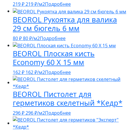
219
₽
219
₽
/м2
Подробнее
BEOROL Рукоятка для валика
29 см бюгель 6 мм
80
₽
80
₽
/м2
Подробнее
BEOROL Плоская кисть
Economy 60 Х 15 мм
162
₽
162
₽
/м2
Подробнее
BEOROL Пистолет для
герметиков скелетный *Кедр*
296
₽
296
₽
/м2
Подробнее