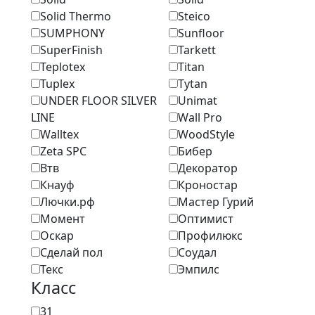
Solid Thermo
Steico
SUMPHONY
Sunfloor
SuperFinish
Tarkett
Teplotex
Titan
Tuplex
Tytan
UNDER FLOOR SILVER
Unimat
LINE
Wall Pro
Walltex
WoodStyle
Zeta SPC
Бибер
Втв
Декоратор
Кнауф
Кроностар
Лючки.рф
Мастер Гурий
Момент
Оптимист
Оскар
Профилюкс
Сделай пол
Соудал
Текс
Эмпилс
Класс
31