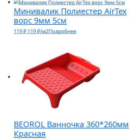
Минивалик Полиестер AirTex
ворс 9мм 5см
119
₽
119
₽
/м2
Подробнее
BEOROL Ванночка 360*260мм
Красная