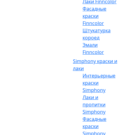
Лаки Finncolor
Фасадные
краски
Finncolor
Штукатурка
короед
Эмали
Finncolor
Simphony краски и
лаки
Интерьерные
краски
Simphony
Лаки и
пропитки
Simphony
Фасадные
краски
Simphony