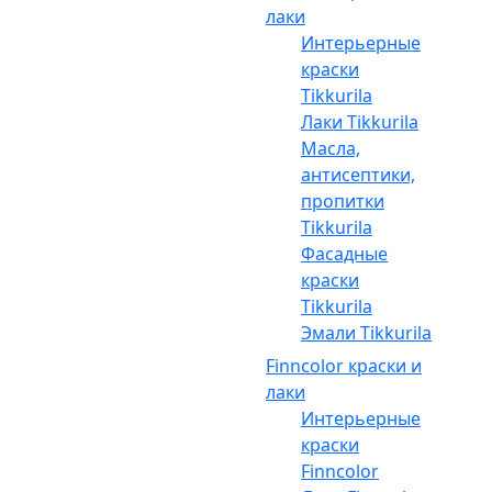
лаки
Интерьерные
краски
Tikkurila
Лаки Tikkurila
Масла,
антисептики,
пропитки
Tikkurila
Фасадные
краски
Tikkurila
Эмали Tikkurila
Finncolor краски и
лаки
Интерьерные
краски
Finncolor