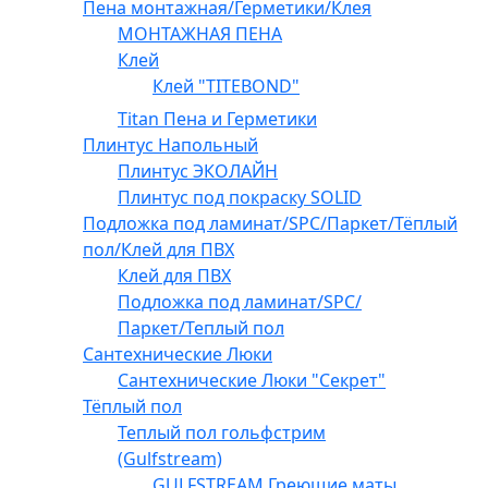
Пена монтажная/Герметики/Клея
МОНТАЖНАЯ ПЕНА
Клей
Клей "TITEBOND"
Titan Пена и Герметики
Плинтус Напольный
Плинтус ЭКОЛАЙН
Плинтус под покраску SOLID
Подложка под ламинат/SPC/Паркет/Тёплый
пол/Клей для ПВХ
Клей для ПВХ
Подложка под ламинат/SPC/
Паркет/Теплый пол
Сантехнические Люки
Сантехнические Люки "Секрет"
Тёплый пол
Теплый пол гольфстрим
(Gulfstream)
GULFSTREAM Греющие маты