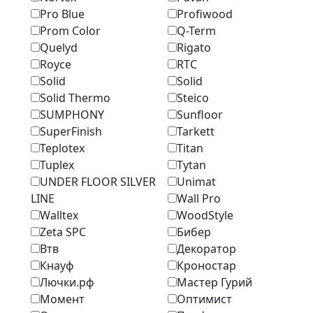
Pro Blue
Profiwood
Prom Color
Q-Term
Quelyd
Rigato
Royce
RTC
Solid
Solid
Solid Thermo
Steico
SUMPHONY
Sunfloor
SuperFinish
Tarkett
Teplotex
Titan
Tuplex
Tytan
UNDER FLOOR SILVER
Unimat
LINE
Wall Pro
Walltex
WoodStyle
Zeta SPC
Бибер
Втв
Декоратор
Кнауф
Кроностар
Лючки.рф
Мастер Гурий
Момент
Оптимист