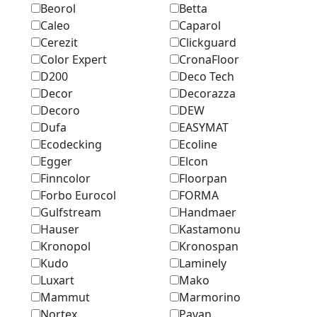
Beorol
Betta
Caleo
Caparol
Cerezit
Clickguard
Color Expert
CronaFloor
D200
Deco Tech
Decor
Decorazza
Decoro
DEW
Dufa
EASYMAT
Ecodecking
Ecoline
Egger
Elcon
Finncolor
Floorpan
Forbo Eurocol
FORMA
Gulfstream
Handmaer
Hauser
Kastamonu
Kronopol
Kronospan
Kudo
Laminely
Luxart
Mako
Mammut
Marmоrino
Nortex
Pavan