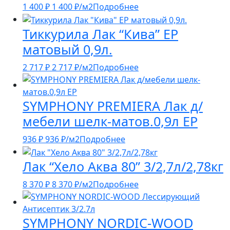
1 400
₽
1 400
₽
/м2
Подробнее
Тиккурила Лак “Кива” ЕР
матовый 0,9л.
2 717
₽
2 717
₽
/м2
Подробнее
SYMPHONY PREMIERA Лак д/
мебели шелк-матов.0,9л ЕР
936
₽
936
₽
/м2
Подробнее
Лак “Хело Аква 80” 3/2,7л/2,78кг
8 370
₽
8 370
₽
/м2
Подробнее
SYMPHONY NORDIC-WOOD