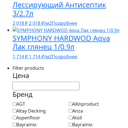
Лессирующий Антисептик
3/2.7л
2 018
₽
2 018
₽
/м2
Подробнее
SYMPHONY HARDWOD Aqva
Лак глянец 1/0.9л
1 714
₽
1 714
₽
/м2
Подробнее
Filter products
Цена
Бренд
AGT
Allinproduct
Altay Decking
Anza
Aspenfloor
Atoll
Bayramix
Bayramix