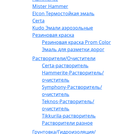
Mister Hammer
Elcon Термостойкая эмаль
Certa
Kudo Эмали аэрозольные
Резиновая краска
Резиновая краска Prom Color
Эмаль для разметки дорог
Растворители/Очистители
Certa-растворитель
Hammerite-Растворитель/
очиститель
Symphony-Растворитель/
очиститель
Teknos-Растворитель/
очиститель
Tikkurila-растворитель
Растворители разное
Грунтовка/Гидроизоляция/