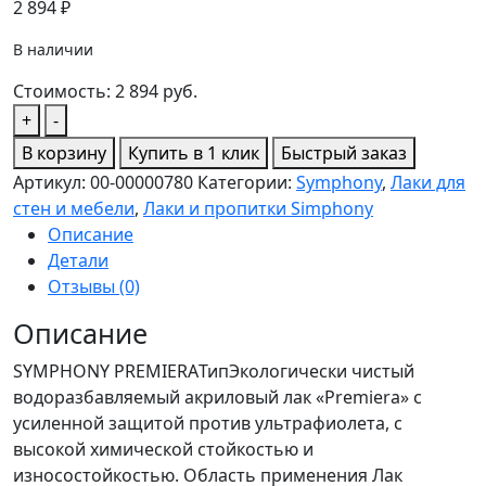
2 894
₽
В наличии
Стоимость:
2 894
руб.
Количество
+
-
товара
В корзину
Купить в 1 клик
Быстрый заказ
SYMPHONY
Артикул:
00-00000780
Категории:
Symphony
,
Лаки для
PREMIERA
стен и мебели
,
Лаки и пропитки Simphony
Лак
Описание
д/
Детали
мебели
Отзывы (0)
шелк-
матов.2,7л
Описание
ЕР
SYMPHONY PREMIERAТипЭкологически чистый
водоразбавляемый акриловый лак «Premiera» с
усиленной защитой против ультрафиолета, с
высокой химической стойкостью и
износостойкостью. Область применения Лак