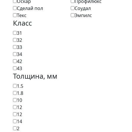
Оскар
Профилюкс
Сделай пол
Соудал
Текс
Эмпилс
Класс
31
32
33
34
42
43
Толщина, мм
1.5
1.8
10
12
12
14
2