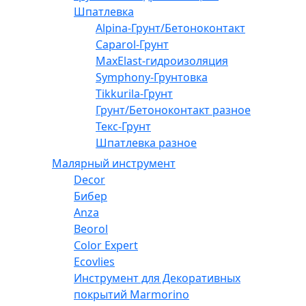
Шпатлевка
Alpina-Грунт/Бетоноконтакт
Caparol-Грунт
MaxElast-гидроизоляция
Symphony-Грунтовка
Tikkurila-Грунт
Грунт/Бетоноконтакт разное
Текс-Грунт
Шпатлевка разное
Малярный инструмент
Decor
Бибер
Anza
Beorol
Color Expert
Ecovlies
Инструмент для Декоративных
покрытий Marmorino