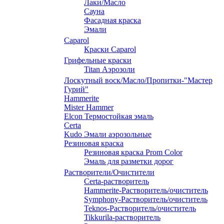
Лаки/Масло
Сауна
Фасадная краска
Эмали
Caparol
Краски Caparol
Грифельные краски
Titan Аэрозоли
Лоскутный воск/Масло/Пропитки-"Мастер
Гурий"
Hammerite
Mister Hammer
Elcon Термостойкая эмаль
Certa
Kudo Эмали аэрозольные
Резиновая краска
Резиновая краска Prom Color
Эмаль для разметки дорог
Растворители/Очистители
Certa-растворитель
Hammerite-Растворитель/очиститель
Symphony-Растворитель/очиститель
Teknos-Растворитель/очиститель
Tikkurila-растворитель