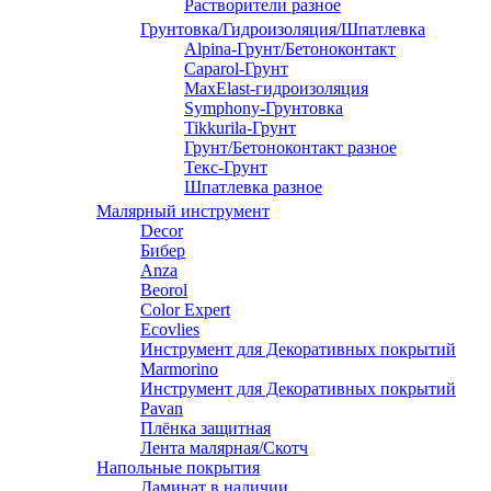
Растворители разное
Грунтовка/Гидроизоляция/Шпатлевка
Alpina-Грунт/Бетоноконтакт
Caparol-Грунт
MaxElast-гидроизоляция
Symphony-Грунтовка
Tikkurila-Грунт
Грунт/Бетоноконтакт разное
Текс-Грунт
Шпатлевка разное
Малярный инструмент
Decor
Бибер
Anza
Beorol
Color Expert
Ecovlies
Инструмент для Декоративных покрытий
Marmorino
Инструмент для Декоративных покрытий
Pavan
Плёнка защитная
Лента малярная/Скотч
Напольные покрытия
Ламинат в наличии