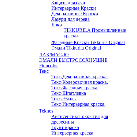
Защита для саун
Интерьерные Краски
Декоративные Краски
Лазури для дерева
Лаки
TIKKURILA Промышленные
краски
Фасадные Краски Tikkurila Original
Эмали Tikkurila Original
ЛАК/МАСЛО
ЭМАЛИ БЫСТРОСОХНУЩИЕ
Finncolor
Текс
Текс-Декоративная краска.
Текс-Колеровочная краска.
Текс-Фасадная краска.
Текс-Шпатлевка
Текс-Эмаль.
Текс-Интерьерная краска.
Teknos
Антисептик/Покрытия для
древесины
Грунт-краска
Интерьерная краска