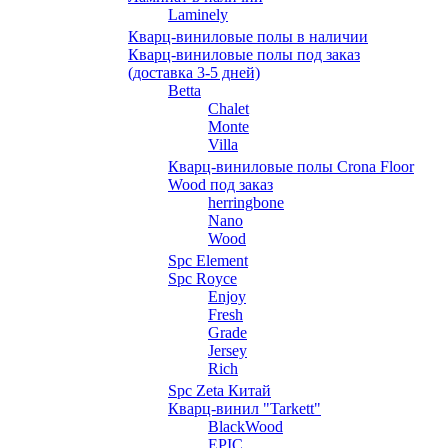
Laminely
Кварц-виниловые полы в наличии
Кварц-виниловые полы под заказ
(доставка 3-5 дней)
Betta
Chalet
Monte
Villa
Кварц-виниловые полы Crona Floor
Wood под заказ
herringbone
Nano
Wood
Spc Element
Spc Royce
Enjoy
Fresh
Grade
Jersey
Rich
Spc Zeta Китай
Кварц-винил "Tarkett"
BlackWood
EPIC