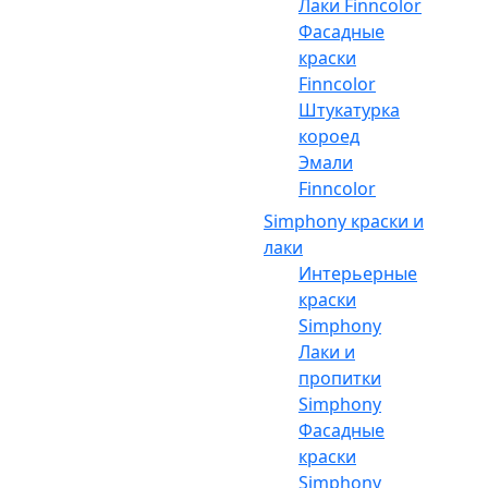
Лаки Finncolor
Фасадные
краски
Finncolor
Штукатурка
короед
Эмали
Finncolor
Simphony краски и
лаки
Интерьерные
краски
Simphony
Лаки и
пропитки
Simphony
Фасадные
краски
Simphony