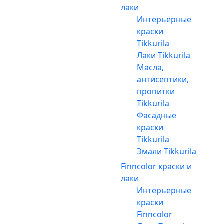
лаки
Интерьерные
краски
Tikkurila
Лаки Tikkurila
Масла,
антисептики,
пропитки
Tikkurila
Фасадные
краски
Tikkurila
Эмали Tikkurila
Finncolor краски и
лаки
Интерьерные
краски
Finncolor