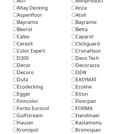
AGT
Allinproduct
Altay Decking
Anza
Aspenfloor
Atoll
Bayramix
Bayramix
Beorol
Betta
Caleo
Caparol
Cerezit
Clickguard
Color Expert
CronaFloor
D200
Deco Tech
Decor
Decorazza
Decoro
DEW
Dufa
EASYMAT
Ecodecking
Ecoline
Egger
Elcon
Finncolor
Floorpan
Forbo Eurocol
FORMA
Gulfstream
Handmaer
Hauser
Kastamonu
Kronopol
Kronospan