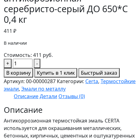
серебристо-серый ДО 650*С
0,4 кг
411
₽
В наличии
Стоимость:
411
руб.
Количество
+
-
товара
В корзину
Купить в 1 клик
Быстрый заказ
CERTA
Артикул:
00-00000287
Категории:
Certa
,
Термостойкие
Эмаль
эмали
,
Эмали по металлу
термостойкая
Описание
Детали
Отзывы (0)
антикорозионная
серебристо-
Описание
серый
Антикоррозионная термостойкая эмаль CERTA
ДО
используется для окрашивания металлических,
650*С
бетонных, кирпичных, цементных и оштукатуренных
0,4