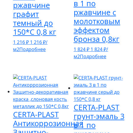
в 1 по
ржавчине
ржавчине с
графит
молотковым
темный до
эффектом
150*С 0,8 кг
бронза 0,8кг
1 216
₽
1 216
₽
/
м2
Подробнее
1 824
₽
1 824
₽
/
м2
Подробнее
CERTA-PLAST
CERTA-PLAST
грунт-эмаль 3
Антикоррозионная
в 1 по
Защитно-