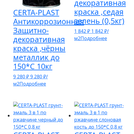
декоративная
краска ,седая
CERTA-PLAST
зелень (0,5кг)
Антикоррозионная
Защитно-
1 842
₽
1 842
₽
/
декоративная
м2
Подробнее
краска ,чёрны
металлик до
150*С 10кг
9 280
₽
9 280
₽
/
м2
Подробнее