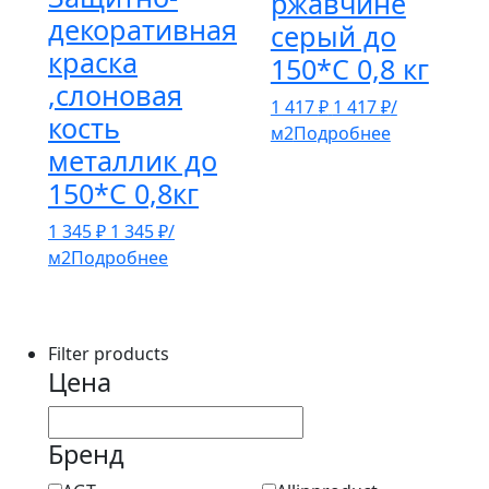
ржавчине
декоративная
серый до
краска
150*С 0,8 кг
,слоновая
1 417
₽
1 417
₽
/
кость
м2
Подробнее
металлик до
150*С 0,8кг
1 345
₽
1 345
₽
/
м2
Подробнее
Filter products
Цена
Бренд