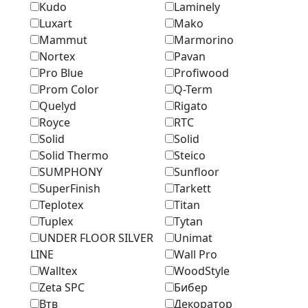
Kudo
Laminely
Luxart
Mako
Mammut
Marmоrino
Nortex
Pavan
Pro Blue
Profiwood
Prom Color
Q-Term
Quelyd
Rigato
Royce
RTC
Solid
Solid
Solid Thermo
Steico
SUMPHONY
Sunfloor
SuperFinish
Tarkett
Teplotex
Titan
Tuplex
Tytan
UNDER FLOOR SILVER
Unimat
LINE
Wall Pro
Walltex
WoodStyle
Zeta SPC
Бибер
Втв
Декоратор