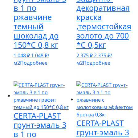
в 1 по
декоративная
ржавчине
краска
темный
,термостойкая
шоколад до
золото до 700
150*С 0,8 кг
*С 0,5кг
1 048
₽
1 048
₽
/
2 375
₽
2 375
₽
/
м2
Подробнее
м2
Подробнее
CERTA-PLAST
CERTA-PLAST
грунт-эмаль 3
грунт-эмаль 3
в 1 по