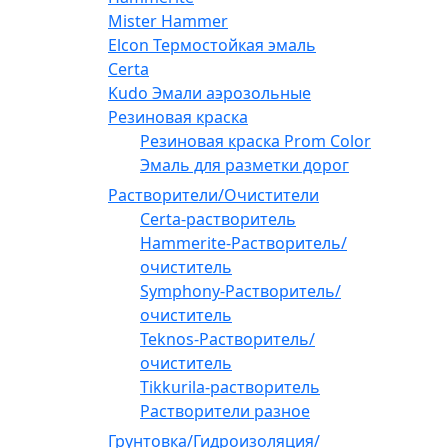
Mister Hammer
Elcon Термостойкая эмаль
Certa
Kudo Эмали аэрозольные
Резиновая краска
Резиновая краска Prom Color
Эмаль для разметки дорог
Растворители/Очистители
Certa-растворитель
Hammerite-Растворитель/
очиститель
Symphony-Растворитель/
очиститель
Teknos-Растворитель/
очиститель
Tikkurila-растворитель
Растворители разное
Грунтовка/Гидроизоляция/