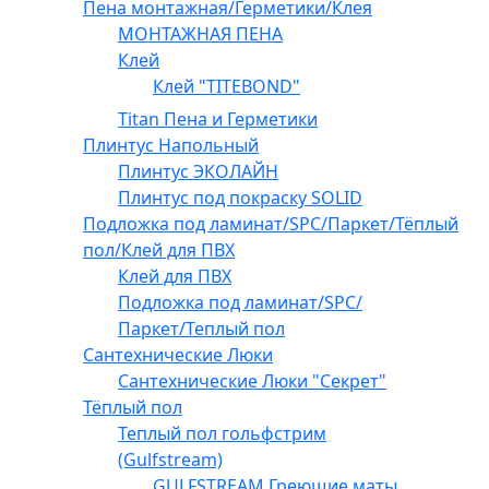
Пена монтажная/Герметики/Клея
МОНТАЖНАЯ ПЕНА
Клей
Клей "TITEBOND"
Titan Пена и Герметики
Плинтус Напольный
Плинтус ЭКОЛАЙН
Плинтус под покраску SOLID
Подложка под ламинат/SPC/Паркет/Тёплый
пол/Клей для ПВХ
Клей для ПВХ
Подложка под ламинат/SPC/
Паркет/Теплый пол
Сантехнические Люки
Сантехнические Люки "Секрет"
Тёплый пол
Теплый пол гольфстрим
(Gulfstream)
GULFSTREAM Греющие маты