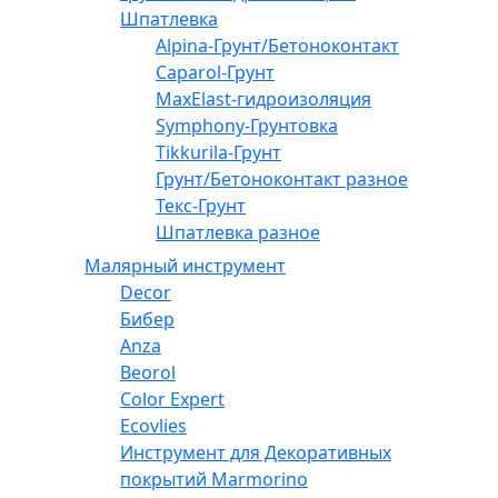
Шпатлевка
Alpina-Грунт/Бетоноконтакт
Caparol-Грунт
MaxElast-гидроизоляция
Symphony-Грунтовка
Tikkurila-Грунт
Грунт/Бетоноконтакт разное
Текс-Грунт
Шпатлевка разное
Малярный инструмент
Decor
Бибер
Anza
Beorol
Color Expert
Ecovlies
Инструмент для Декоративных
покрытий Marmorino