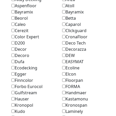
Aspenfloor
Atoll
Bayramix
Bayramix
Beorol
Betta
Caleo
Caparol
Cerezit
Clickguard
Color Expert
CronaFloor
D200
Deco Tech
Decor
Decorazza
Decoro
DEW
Dufa
EASYMAT
Ecodecking
Ecoline
Egger
Elcon
Finncolor
Floorpan
Forbo Eurocol
FORMA
Gulfstream
Handmaer
Hauser
Kastamonu
Kronopol
Kronospan
Kudo
Laminely