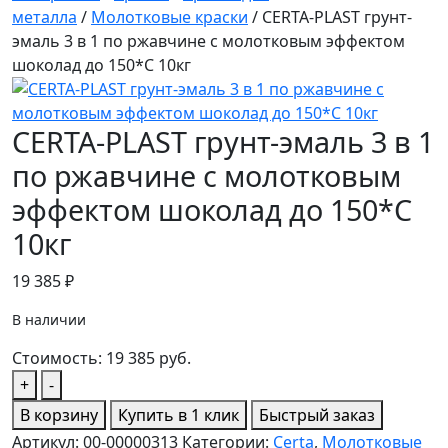
металла
/
Молотковые краски
/ CERTA-PLAST грунт-
эмаль 3 в 1 по ржавчине с молотковым эффектом
шоколад до 150*С 10кг
CERTA-PLAST грунт-эмаль 3 в 1
по ржавчине с молотковым
эффектом шоколад до 150*С
10кг
19 385
₽
В наличии
Стоимость:
19 385
руб.
Количество
+
-
товара
В корзину
Купить в 1 клик
Быстрый заказ
CERTA-
Артикул:
00-00000313
Категории:
Certa
,
Молотковые