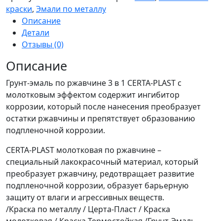
PLAST
краски
,
Эмали по металлу
грунт-
Описание
эмаль
Детали
3
Отзывы (0)
в
1
Описание
по
Грунт-эмаль по ржавчине 3 в 1 CERTA-PLAST с
ржавчине
молотковым эффектом содержит ингибитор
с
коррозии, который после нанесения преобразует
молотковым
остатки ржавчины и препятствует образованию
эффектом
подпленочной коррозии.
шоколад
до
CERTA-PLAST молотковая по ржавчине –
150*С
специальный лакокрасочный материал, который
10кг
преобразует ржавчину, редотвращает развитие
подпленочной коррозии, образует барьерную
защиту от влаги и агрессивных веществ.
/Краска по металлу / Церта-Пласт / Краска