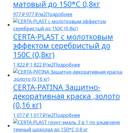
матовый до 150*С 0,8кг
977
₽
977
₽
/м2
Подробнее
CERTA-PLAST с молотковым
эффектом серебристый до
150С (0,8кг)
1 822
₽
1 822
₽
/м2
Подробнее
CERTA-PATINA Защитно-
декоративная краска ,золото
(0,16 кг)
1 017
₽
1 017
₽
/м2
Подробнее