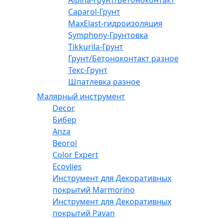
Caparol-Грунт
MaxElast-гидроизоляция
Symphony-Грунтовка
Tikkurila-Грунт
Грунт/Бетоноконтакт разное
Текс-Грунт
Шпатлевка разное
Малярный инструмент
Decor
Бибер
Anza
Beorol
Color Expert
Ecovlies
Инструмент для Декоративных
покрытий Marmorino
Инструмент для Декоративных
покрытий Pavan