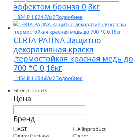
эффектом бронза 0,8кг
1 824
₽
1 824
₽
/м2
Подробнее
CERTA-PATINA Защитно-
декоративная краска
,термостойкая красная медь до
700 *С 0,16кг
1 454
₽
1 454
₽
/м2
Подробнее
Filter products
Цена
Бренд
AGT
Allinproduct
Altay Decking
Anza