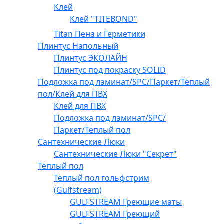
Клей
Клей "TITEBOND"
Titan Пена и Герметики
Плинтус Напольный
Плинтус ЭКОЛАЙН
Плинтус под покраску SOLID
Подложка под ламинат/SPC/Паркет/Тёплый
пол/Клей для ПВХ
Клей для ПВХ
Подложка под ламинат/SPC/
Паркет/Теплый пол
Сантехнические Люки
Сантехнические Люки "Секрет"
Тёплый пол
Теплый пол гольфстрим
(Gulfstream)
GULFSTREAM Греющие маты
GULFSTREAM Греющий