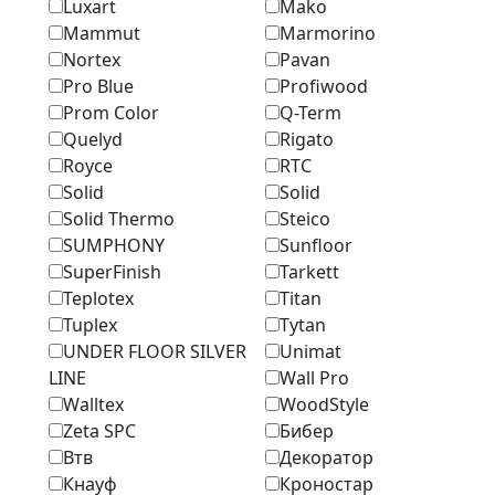
Luxart
Mako
Mammut
Marmоrino
Nortex
Pavan
Pro Blue
Profiwood
Prom Color
Q-Term
Quelyd
Rigato
Royce
RTC
Solid
Solid
Solid Thermo
Steico
SUMPHONY
Sunfloor
SuperFinish
Tarkett
Teplotex
Titan
Tuplex
Tytan
UNDER FLOOR SILVER
Unimat
LINE
Wall Pro
Walltex
WoodStyle
Zeta SPC
Бибер
Втв
Декоратор
Кнауф
Кроностар