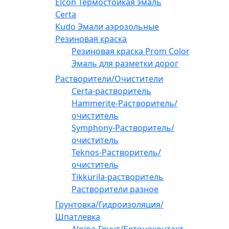
Elcon Термостойкая эмаль
Certa
Kudo Эмали аэрозольные
Резиновая краска
Резиновая краска Prom Color
Эмаль для разметки дорог
Растворители/Очистители
Certa-растворитель
Hammerite-Растворитель/
очиститель
Symphony-Растворитель/
очиститель
Teknos-Растворитель/
очиститель
Tikkurila-растворитель
Растворители разное
Грунтовка/Гидроизоляция/
Шпатлевка
Alpina-Грунт/Бетоноконтакт