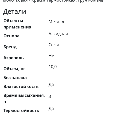
молотковая / Краска Термостойкая /Грунт-Эмаль
Детали
Объекты
Металл
применения
Алкидная
Основа
Certa
Бренд
Нет
Аэрозоль
10,0
Объем, кг
Без запаха
Да
Влагостойкость
Время высыхания,
3
ч
Да
Термостойкость