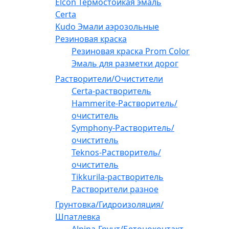
Elcon Термостойкая эмаль
Certa
Kudo Эмали аэрозольные
Резиновая краска
Резиновая краска Prom Color
Эмаль для разметки дорог
Растворители/Очистители
Certa-растворитель
Hammerite-Растворитель/
очиститель
Symphony-Растворитель/
очиститель
Teknos-Растворитель/
очиститель
Tikkurila-растворитель
Растворители разное
Грунтовка/Гидроизоляция/
Шпатлевка
Alpina-Грунт/Бетоноконтакт