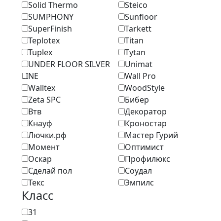
Solid Thermo
Steico
SUMPHONY
Sunfloor
SuperFinish
Tarkett
Teplotex
Titan
Tuplex
Tytan
UNDER FLOOR SILVER
Unimat
LINE
Wall Pro
Walltex
WoodStyle
Zeta SPC
Бибер
Втв
Декоратор
Кнауф
Кроностар
Лючки.рф
Мастер Гурий
Момент
Оптимист
Оскар
Профилюкс
Сделай пол
Соудал
Текс
Эмпилс
Класс
31