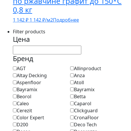
по ржавчине графит до 150*С
0,8 кг
1 142
₽
1 142
₽
/м2
Подробнее
Filter products
Цена
Бренд
AGT
Allinproduct
Altay Decking
Anza
Aspenfloor
Atoll
Bayramix
Bayramix
Beorol
Betta
Caleo
Caparol
Cerezit
Clickguard
Color Expert
CronaFloor
D200
Deco Tech