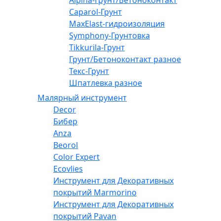
Caparol-Грунт
MaxElast-гидроизоляция
Symphony-Грунтовка
Tikkurila-Грунт
Грунт/Бетоноконтакт разное
Текс-Грунт
Шпатлевка разное
Малярный инструмент
Decor
Бибер
Anza
Beorol
Color Expert
Ecovlies
Инструмент для Декоративных
покрытий Marmorino
Инструмент для Декоративных
покрытий Pavan