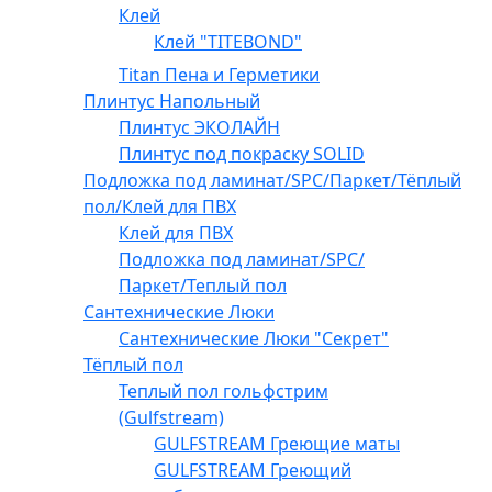
Клей
Клей "TITEBOND"
Titan Пена и Герметики
Плинтус Напольный
Плинтус ЭКОЛАЙН
Плинтус под покраску SOLID
Подложка под ламинат/SPC/Паркет/Тёплый
пол/Клей для ПВХ
Клей для ПВХ
Подложка под ламинат/SPC/
Паркет/Теплый пол
Сантехнические Люки
Сантехнические Люки "Секрет"
Тёплый пол
Теплый пол гольфстрим
(Gulfstream)
GULFSTREAM Греющие маты
GULFSTREAM Греющий