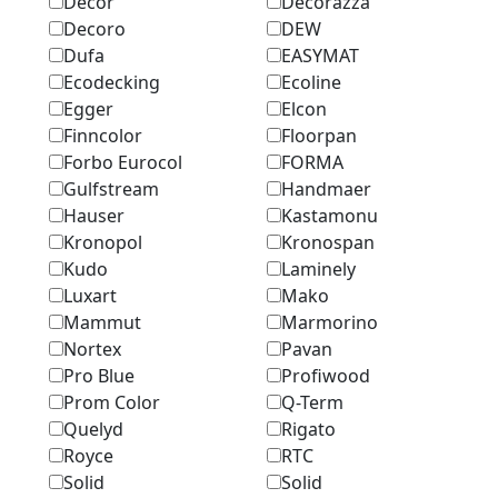
Decor
Decorazza
Decoro
DEW
Dufa
EASYMAT
Ecodecking
Ecoline
Egger
Elcon
Finncolor
Floorpan
Forbo Eurocol
FORMA
Gulfstream
Handmaer
Hauser
Kastamonu
Kronopol
Kronospan
Kudo
Laminely
Luxart
Mako
Mammut
Marmоrino
Nortex
Pavan
Pro Blue
Profiwood
Prom Color
Q-Term
Quelyd
Rigato
Royce
RTC
Solid
Solid